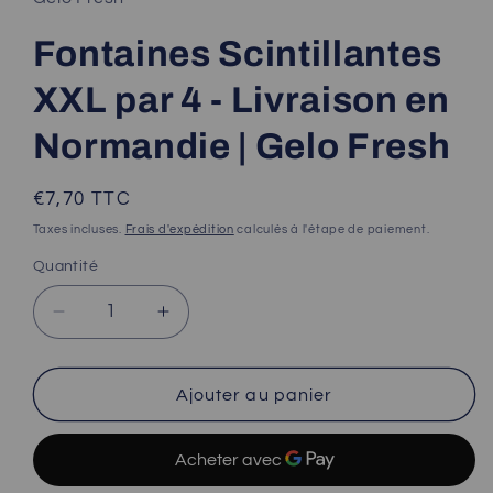
dans
une
fenêtre
Fontaines Scintillantes
modale
XXL par 4 - Livraison en
Normandie | Gelo Fresh
Prix
€7,70
TTC
habituel
Taxes incluses.
Frais d'expédition
calculés à l'étape de paiement.
Quantité
Quantité
Réduire
Augmenter
la
la
quantité
quantité
de
de
Ajouter au panier
Fontaines
Fontaines
Scintillantes
Scintillantes
XXL
XXL
par
par