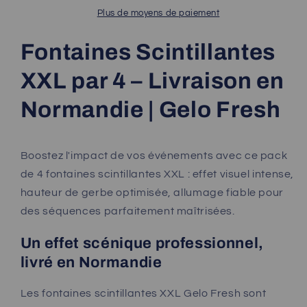
4
4
Plus de moyens de paiement
-
-
Livraison
Livraison
Fontaines Scintillantes
en
en
Normandie
Normandie
XXL par 4 – Livraison en
|
|
Gelo
Gelo
Normandie | Gelo Fresh
Fresh
Fresh
Boostez l'impact de vos événements avec ce pack
de 4 fontaines scintillantes XXL : effet visuel intense,
hauteur de gerbe optimisée, allumage fiable pour
des séquences parfaitement maîtrisées.
Un effet scénique professionnel,
livré en Normandie
Les fontaines scintillantes XXL Gelo Fresh sont